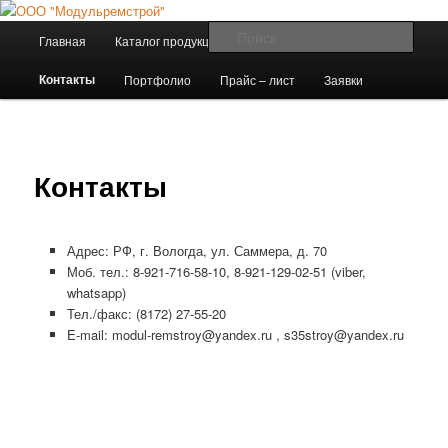
Изготовление металлоконструкций в Вологде
Главное
Поис
Главная
Каталог продукции
Эскизы продукции
Перейти
меню
ООО "Модульремстрой"
Контакты
Портфолио
Прайс – лист
Заявки
к
основному
содержимому
Контакты
Адрес: РФ, г. Вологда, ул. Саммера, д. 70
Моб. тел.: 8-921-716-58-10, 8-921-129-02-51 (viber,
whatsapp)
Тел./факс: (8172) 27-55-20
E-mail: modul-remstroy@yandex.ru , s35stroy@yandex.ru