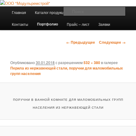
Изготовление металлоконструкций в Вологде
Главное
Поис
Главная
Каталог продукции
Эскизы продукции
Перейти
меню
ООО "Модульремстрой"
Портфолио
Контакты
Прайс – лист
Заявки
к
основному
Навигация
← Предыдущее
Следующее →
по
содержимому
изображениям
Опубликовано
30.01.2018
с разрешением
532 × 380
в галерее
Перила из нержавеющей стали, поручни для маломобильных
групп населения
ПОРУЧНИ В ВАННОЙ КОМНАТЕ ДЛЯ МАЛОМОБИЛЬНЫХ ГРУПП
НАСЕЛЕНИЯ ИЗ НЕРЖАВЕЮЩЕЙ СТАЛИ